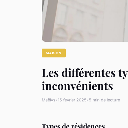
MAISON
Les différentes t
inconvénients
Maëlys
•
15 février 2025
•
5 min de lecture
Types de résidences