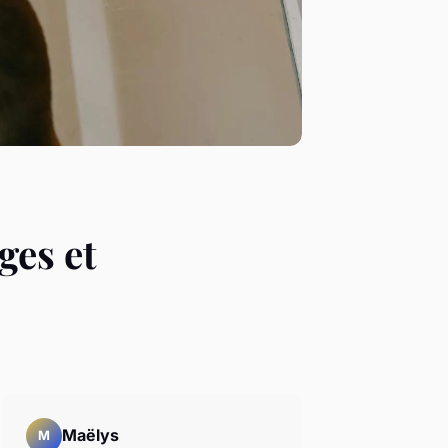
ges et
Maëlys
M