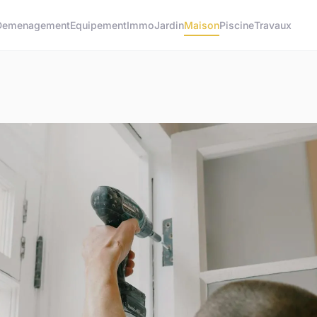
Demenagement
Equipement
Immo
Jardin
Maison
Piscine
Travaux