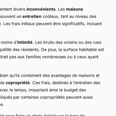
sentent divers
inconvénients
. Les
maisons
t souvent un
entretien
coûteux, tant au niveau des
Les frais initiaux peuvent être significatifs, incluant
t moins d’
intimité
. Les bruits des voisins ou des rues
illité des résidents. De plus, la surface habitable est
ndrait pas aux familles nombreuses ou à ceux ayant
 bien qu’ils combinent des avantages de maisons et
 de
copropriété
. Ces frais, destinés à l’entretien des
ec le temps, impactant ainsi le budget des
pliqués par certaines copropriétés peuvent aussi
es.
el pour faire un choix éclairé sur le type de