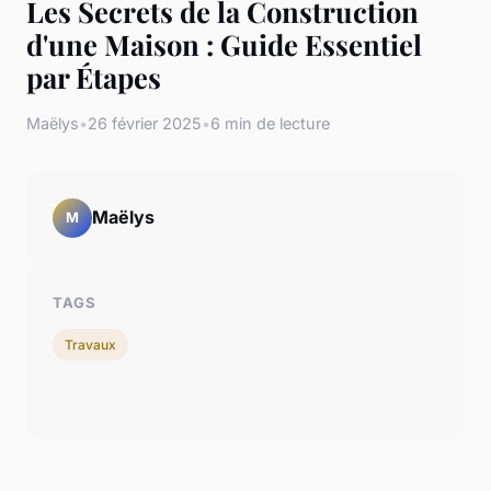
Les Secrets de la Construction
d'une Maison : Guide Essentiel
par Étapes
Maëlys
•
26 février 2025
•
6 min de lecture
Maëlys
M
TAGS
Travaux