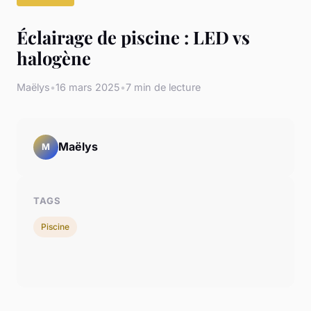
Éclairage de piscine : LED vs
halogène
Maëlys
•
16 mars 2025
•
7 min de lecture
Maëlys
M
TAGS
Piscine