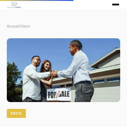
Accueil
›
Deco
DECO